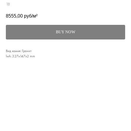
18
8555,00
руб/м²
BUY NOW
Вид камня: Гранит
lwh: 327x147x2 mm